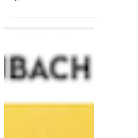
THÉMATIQUES
Réparations en cours dans nos
vignes à Pommard !