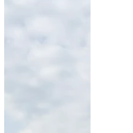
de bonnes conditions
météorologiques, plus la fécondation
est homogène et régulière.