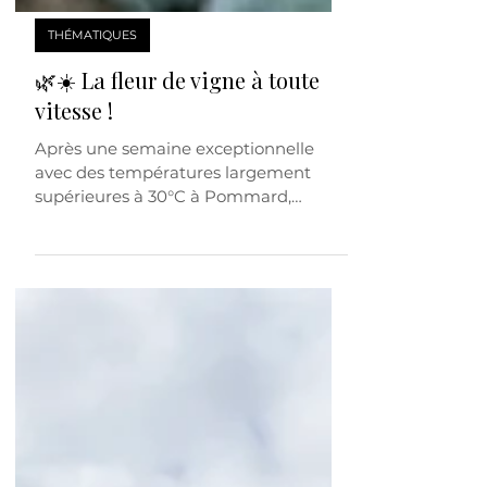
THÉMATIQUES
🌿☀️ La fleur de vigne à toute
vitesse !
Après une semaine exceptionnelle
avec des températures largement
supérieures à 30°C à Pommard,
Beaune et dans toute la Bourgogne en
général avec un soleil omniprésent, la
floraison de la vigne s’est déroulée à
une vitesse impressionnante. 🌸🍇 La
fleur de vigne est une étape clé du
cycle végétatif : c’est à ce moment que
se forme le futur raisin. Plus cette
phase se déroule rapidement et dans